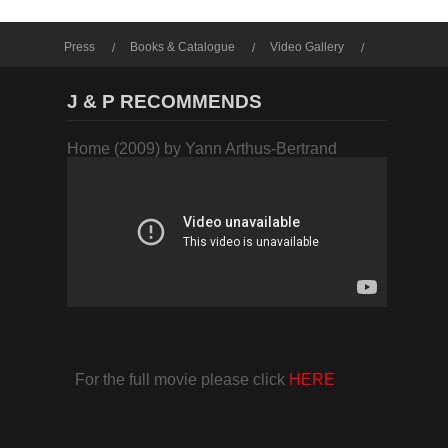
Press
Books & Catalogue
Video Gallery
Photo Gallery
J & P RECOMMENDS
Home (2009) by Yann Arthus-Bertrand
For the full movie please click
HERE