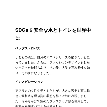
SDGs 6
安全な水とトイレを世界中
に
ベレダス・ロペス
子どもの頃は、自分のアニメシリーズを描きたいと思
っていました。さらに、ファッションデザインをした
いと思った時期もあり、その後、大学で三次元性を知
り、その虜になりました。
インスピレーション
アフリカの女性や子どもたちが、大きな容器を頭に載
せて飲料水を運ぶ姿に着想を得て衣装に表現しまし
た。何年もかけて集めたプラスチック類を利用して、
飲料水を表すバブルを作りました。