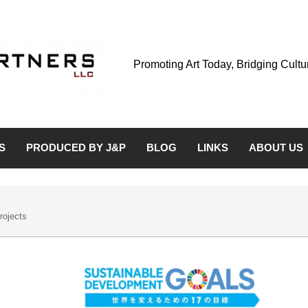
Promoting Art Today, Bridging Cult
S
PRODUCED BY J&P
BLOG
LINKS
ABOUT US
rojects