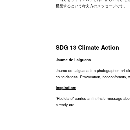
構築するという考え方のメッセージです。
SDG 13 Climate Action
Jaume de Laiguana
Jaume de Laiguana is a photographer, art dir
coincidences. Provocation, nonconformity, w
Inspiration:
“Reciclate” carries an intrinsic message abo
already are.