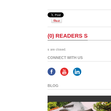
(0) READERS S
s are closed.
CONNECT WITH US
BLOG