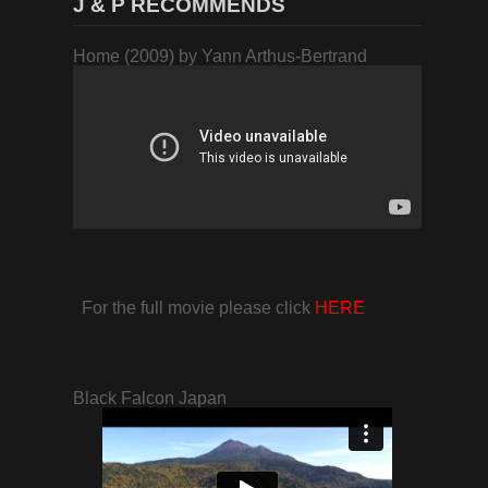
J & P RECOMMENDS
Home (2009) by Yann Arthus-Bertrand
For the full movie please click
HERE
Black Falcon Japan