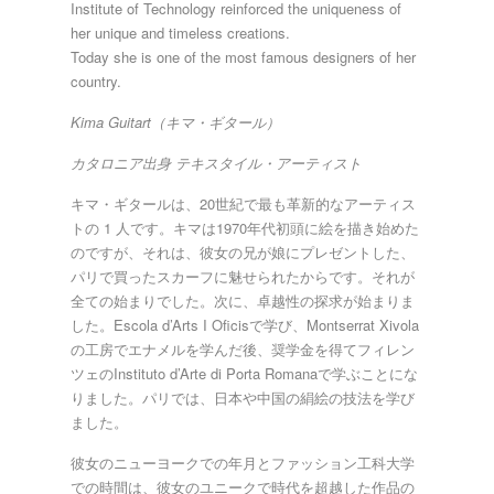
Institute of Technology reinforced the uniqueness of
her unique and timeless creations.
Today she is one of the most famous designers of her
country.
Kima Guitart（キマ・ギタール）
カタロニア出⾝
テキスタイル・アーティスト
キマ・ギタールは、20世紀で最も⾰新的なアーティス
トの 1 ⼈です。キマは1970年代初頭に絵を描き始めた
のですが、それは、彼⼥の兄が娘にプレゼントした、
パリで買ったスカーフに魅せられたからです。それが
全ての始まりでした。次に、卓越性の探求が始まりま
した。Escola d’Arts I Oficisで学び、Montserrat Xivola
の⼯房でエナメルを学んだ後、奨学⾦を得てフィレン
ツェのInstituto d’Arte di Porta Romanaで学ぶことにな
りました。パリでは、⽇本や中国の絹絵の技法を学び
ました。
彼⼥のニューヨークでの年⽉とファッション⼯科⼤学
での時間は、彼⼥のユニークで時代を超越した作品の